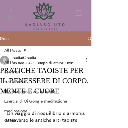
Post
All Posts
nadia82nadia
All Posts
25 mar 2025
Tempo di lettura: 1 min
PRATICHE TAOISTE PER
seminari
IL BENESSERE DI CORPO,
trattamenti
MENTE E CUORE
Rubrica benessere naturale
Esercizi di Qi Gong e meditazione
meditazione
 Un viaggio di riequilibrio e armonia 
attraverso le antiche arti taoiste 
Corsi