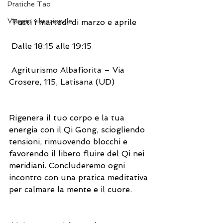
Pratiche Tao
Viaggio vibrazionale
 Tutti i martedì di marzo e aprile
 Dalle 18:15 alle 19:15
 Agriturismo Albafiorita – Via 
Crosere, 115, Latisana (UD)
Rigenera il tuo corpo e la tua 
energia con il Qi Gong, sciogliendo 
tensioni, rimuovendo blocchi e 
favorendo il libero fluire del Qi nei 
meridiani. Concluderemo ogni 
incontro con una pratica meditativa 
per calmare la mente e il cuore.