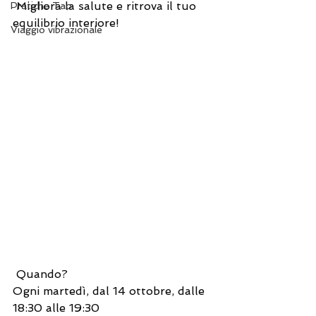
 Migliora la salute e ritrova il tuo 
Pratiche Tao
equilibrio interiore!
Viaggio vibrazionale
 Quando?
Ogni martedì, dal 14 ottobre, dalle 
18:30 alle 19:30