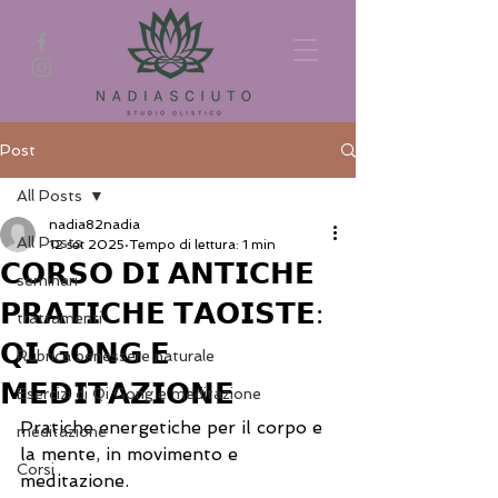
Post
All Posts
nadia82nadia
All Posts
12 set 2025
Tempo di lettura: 1 min
𝗖𝗢𝗥𝗦𝗢 𝗗𝗜 𝗔𝗡𝗧𝗜𝗖𝗛𝗘
seminari
𝗣𝗥𝗔𝗧𝗜𝗖𝗛𝗘 𝗧𝗔𝗢𝗜𝗦𝗧𝗘:
trattamenti
𝗤𝗜 𝗚𝗢𝗡𝗚 𝗘
Rubrica benessere naturale
𝗠𝗘𝗗𝗜𝗧𝗔𝗭𝗜𝗢𝗡𝗘
Esercizi di Qi Gong e meditazione
Pratiche energetiche per il corpo e 
meditazione
la mente, in movimento e 
Corsi
meditazione.