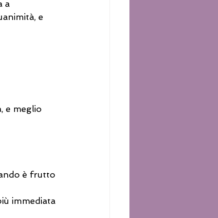
a a 
uanimità, e 
a, e meglio
uando è frutto 
più immediata 