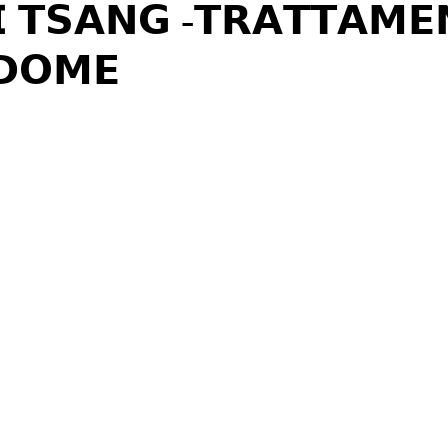
𝗜 𝗧𝗦𝗔𝗡𝗚 -𝗧𝗥𝗔𝗧𝗧𝗔𝗠𝗘
𝗗𝗢𝗠𝗘