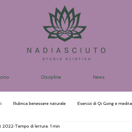
sono
Discipline
News
i
Rubrica benessere naturale
Esercizi di Qi Gong e medit
et 2022
Tempo di lettura: 1 min
ggio vibrazionale