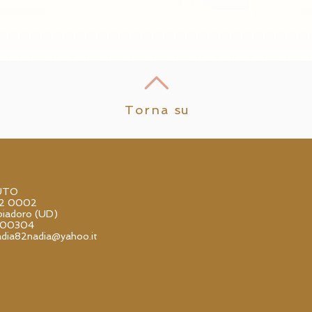
Torna su
UTO
52 0002
iadoro (UD)
000304
adia82nadia@yahoo.it