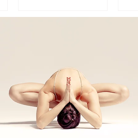
𝐌𝐄𝐃𝐈𝐓𝐀𝐙𝐈𝐎𝐍𝐄 𝐒𝐎𝐍𝐎𝐑𝐀
𝗧𝗿𝗮
𝐀𝐋𝐋𝐀 𝐑𝐄𝐆𝐈𝐍𝐀 𝐃𝐄𝐋 𝐁𝐎𝐒𝐂𝐎
𝗟𝗶𝗻