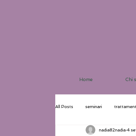
Home
Chi 
All Posts
seminari
trattament
nadia82nadia
4 s
Corsi
Pratiche Tao
Via