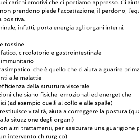
quei carichi emotivi che ci portiamo appresso. Ci aiut
é non prendono piede l’accettazione, il perdono, l’eq
 positiva.
nale, infatti, porta energia agli organi interni.
le tossine
nfatico, circolatorio e gastrointestinale
a immunitario
arasimpatico, che è quello che ci aiuta a guarire prim
nti alle malattie
’efficienza della struttura viscerale
ioni che siano fisiche, emozionali ed energetiche
ici (ad esempio quelli al collo e alle spalle)
 restituisce vitalità, aiuta a correggere la postura (q
lla situazione degli organi)
con altri trattamenti, per assicurare una guarigione 
n intervento chirurgico)