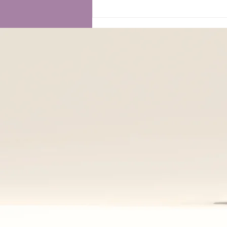
𝗥𝗘𝗦𝗘𝗧 𝗢𝗥𝗠𝗢𝗡𝗔𝗟𝗘
𝗗𝗢𝗡𝗡𝗔