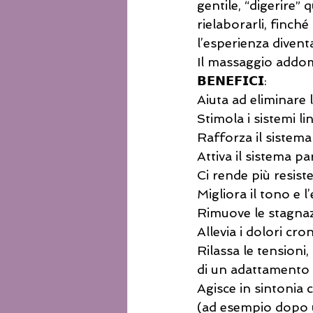
gentile, “digerire” 
rielaborarli, finch
l’esperienza diventa
Il massaggio addomi
𝗕𝗘𝗡𝗘𝗙𝗜𝗖𝗜:
Aiuta ad eliminare 
Stimola i sistemi li
Rafforza il sistem
Attiva il sistema p
Ci rende più resiste
Migliora il tono e l
Rimuove le stagnaz
Allevia i dolori cron
Rilassa le tensioni,
di un adattamento a
Agisce in sintonia 
(ad esempio dopo u