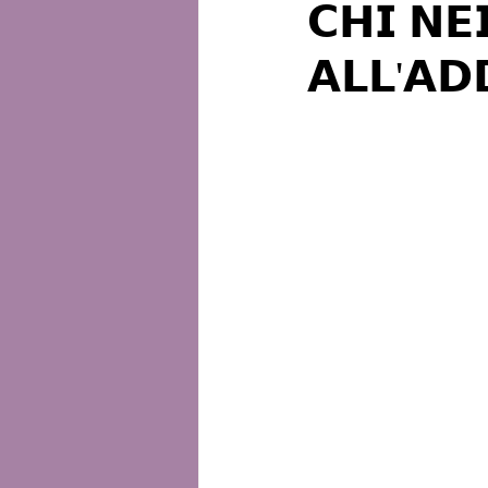
𝗖𝗛𝗜 𝗡𝗘
𝗔𝗟𝗟'𝗔𝗗