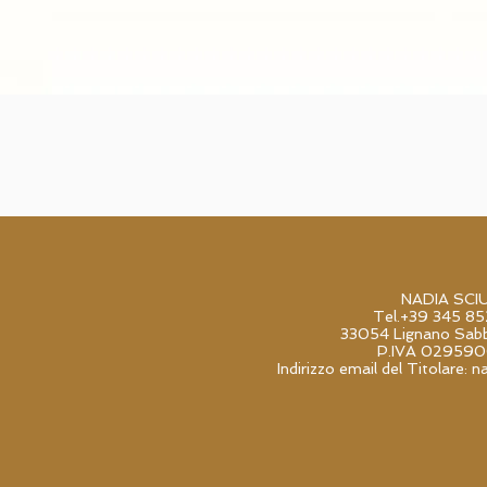
NADIA SCI
Tel.+39 345 8
33054 Lignano Sabb
P.IVA 02959
Indirizzo email del Titolare:
n