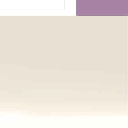
𝘁𝘁𝗮𝗺𝗲𝗻𝘁𝗼 𝗧𝘂𝗶𝗻𝗮
𝗼𝗱𝗿𝗲𝗻𝗮𝗻𝘁𝗲