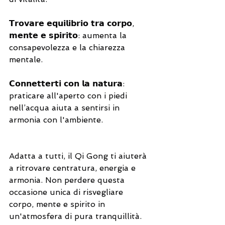
𝗧𝗿𝗼𝘃𝗮𝗿𝗲 𝗲𝗾𝘂𝗶𝗹𝗶𝗯𝗿𝗶𝗼 𝘁𝗿𝗮 𝗰𝗼𝗿𝗽𝗼, 
𝗺𝗲𝗻𝘁𝗲 𝗲 𝘀𝗽𝗶𝗿𝗶𝘁𝗼: aumenta la 
consapevolezza e la chiarezza 
mentale.
𝗖𝗼𝗻𝗻𝗲𝘁𝘁𝗲𝗿𝘁𝗶 𝗰𝗼𝗻 𝗹𝗮 𝗻𝗮𝘁𝘂𝗿𝗮: 
praticare all'aperto con i piedi 
nell’acqua aiuta a sentirsi in 
armonia con l'ambiente.
Adatta a tutti, il Qi Gong ti aiuterà 
a ritrovare centratura, energia e 
armonia. Non perdere questa 
occasione unica di risvegliare 
corpo, mente e spirito in 
un'atmosfera di pura tranquillità.