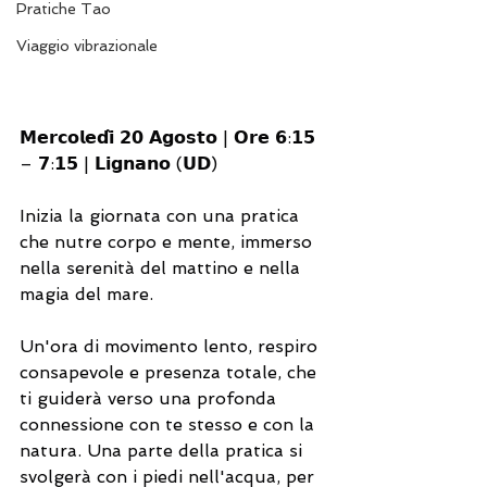
Pratiche Tao
Viaggio vibrazionale
𝗠𝗲𝗿𝗰𝗼𝗹𝗲𝗱𝗶̀ 𝟮𝟬 𝗔𝗴𝗼𝘀𝘁𝗼 | 𝗢𝗿𝗲 𝟲:𝟭𝟱 
– 𝟳:𝟭𝟱 | 𝗟𝗶𝗴𝗻𝗮𝗻𝗼 (𝗨𝗗)
Inizia la giornata con una pratica 
che nutre corpo e mente, immerso 
nella serenità del mattino e nella 
magia del mare. 
Un'ora di movimento lento, respiro 
consapevole e presenza totale, che 
ti guiderà verso una profonda 
connessione con te stesso e con la 
natura. Una parte della pratica si 
svolgerà con i piedi nell'acqua, per 