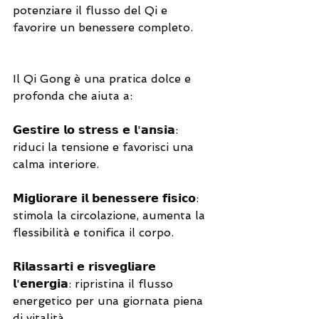
potenziare il flusso del Qi e 
favorire un benessere completo.
Il Qi Gong è una pratica dolce e 
profonda che aiuta a:
𝗚𝗲𝘀𝘁𝗶𝗿𝗲 𝗹𝗼 𝘀𝘁𝗿𝗲𝘀𝘀 𝗲 𝗹'𝗮𝗻𝘀𝗶𝗮: 
riduci la tensione e favorisci una 
calma interiore.
𝗠𝗶𝗴𝗹𝗶𝗼𝗿𝗮𝗿𝗲 𝗶𝗹 𝗯𝗲𝗻𝗲𝘀𝘀𝗲𝗿𝗲 𝗳𝗶𝘀𝗶𝗰𝗼: 
stimola la circolazione, aumenta la 
flessibilità e tonifica il corpo.
𝗥𝗶𝗹𝗮𝘀𝘀𝗮𝗿𝘁𝗶 𝗲 𝗿𝗶𝘀𝘃𝗲𝗴𝗹𝗶𝗮𝗿𝗲 
𝗹'𝗲𝗻𝗲𝗿𝗴𝗶𝗮: ripristina il flusso 
energetico per una giornata piena 
di vitalità.