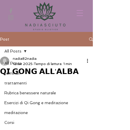
Post
All Posts
nadia82nadia
All Posts
12 set 2025
Tempo di lettura: 1 min
𝗤𝗜 𝗚𝗢𝗡𝗚 𝗔𝗟𝗟'𝗔𝗟𝗕𝗔
seminari
trattamenti
Rubrica benessere naturale
Esercizi di Qi Gong e meditazione
meditazione
Corsi