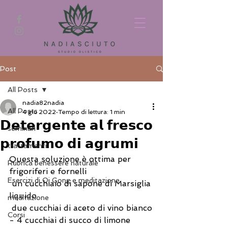
Post
All Posts
nadia82nadia
All Posts
4 giu 2022
Tempo di lettura: 1 min
𝗗𝗲𝘁𝗲𝗿𝗴𝗲𝗻𝘁𝗲 𝗮𝗹 𝗳𝗿𝗲𝘀𝗰𝗼
seminari
𝗽𝗿𝗼𝗳𝘂𝗺𝗼 𝗱𝗶 𝗮𝗴𝗿𝘂𝗺𝗶
trattamenti
Questa soluzione è ottima per 
Rubrica benessere naturale
frigoriferi e fornelli
Esercizi di Qi Gong e meditazione
 un cucchiaio di sapone di Marsiglia 
liquido
meditazione
 due cucchiai di aceto di vino bianco
Corsi
- 4 cucchiai di succo di limone