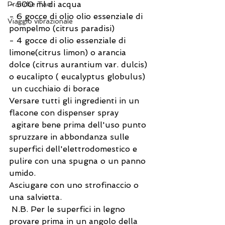
- 500 ml di acqua
Pratiche Tao
- 6 gocce di olio olio essenziale di 
Viaggio vibrazionale
pompelmo (citrus paradisi)
- 4 gocce di olio essenziale di 
limone(citrus limon) o arancia 
dolce (citrus aurantium var. dulcis) 
o eucalipto ( eucalyptus globulus)
 un cucchiaio di borace
Versare tutti gli ingredienti in un 
flacone con dispenser spray
 agitare bene prima dell'uso punto 
spruzzare in abbondanza sulle 
superfici dell'elettrodomestico e 
pulire con una spugna o un panno 
umido.
Asciugare con uno strofinaccio o 
una salvietta.
 N.B. Per le superfici in legno 
provare prima in un angolo della 