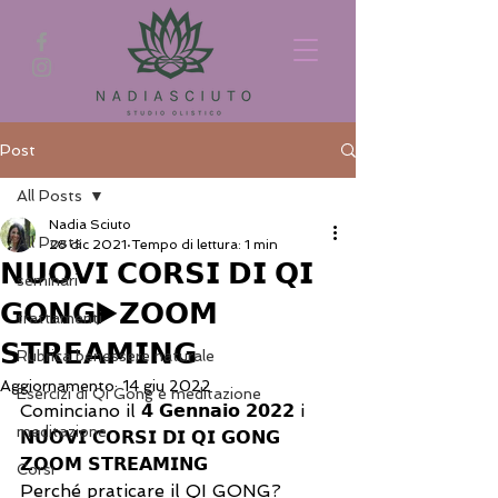
Post
All Posts
Nadia Sciuto
All Posts
28 dic 2021
Tempo di lettura: 1 min
𝗡𝗨𝗢𝗩𝗜 𝗖𝗢𝗥𝗦𝗜 𝗗𝗜 𝗤𝗜
seminari
𝗚𝗢𝗡𝗚▶️𝗭𝗢𝗢𝗠
trattamenti
𝗦𝗧𝗥𝗘𝗔𝗠𝗜𝗡𝗚
Rubrica benessere naturale
Aggiornamento:
14 giu 2022
Esercizi di Qi Gong e meditazione
Cominciano il 𝟰 𝗚𝗲𝗻𝗻𝗮𝗶𝗼 𝟮𝟬𝟮𝟮 i
meditazione
𝗡𝗨𝗢𝗩𝗜 𝗖𝗢𝗥𝗦𝗜 𝗗𝗜 𝗤𝗜 𝗚𝗢𝗡𝗚
𝗭𝗢𝗢𝗠 𝗦𝗧𝗥𝗘𝗔𝗠𝗜𝗡𝗚
Corsi
Perché praticare il QI GONG?