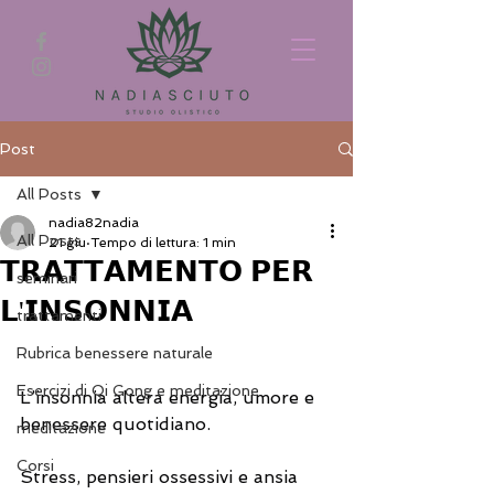
Post
All Posts
nadia82nadia
All Posts
21 giu
Tempo di lettura: 1 min
𝗧𝗥𝗔𝗧𝗧𝗔𝗠𝗘𝗡𝗧𝗢 𝗣𝗘𝗥
seminari
𝗟'𝗜𝗡𝗦𝗢𝗡𝗡𝗜𝗔
trattamenti
Rubrica benessere naturale
Esercizi di Qi Gong e meditazione
L’insonnia altera energia, umore e 
benessere quotidiano.
meditazione
Corsi
Stress, pensieri ossessivi e ansia 