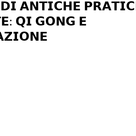
𝗗𝗜 𝗔𝗡𝗧𝗜𝗖𝗛𝗘 𝗣𝗥𝗔𝗧𝗜𝗖
𝗘: 𝗤𝗜 𝗚𝗢𝗡𝗚 𝗘
𝗭𝗜𝗢𝗡𝗘