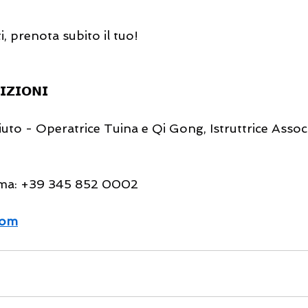
ti, prenota subito il tuo!
𝗜𝗭𝗜𝗢𝗡𝗜
ma: ‪+39 345 852 0002‬
com