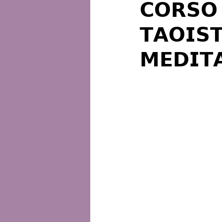
𝗖𝗢𝗥𝗦𝗢 
𝗧𝗔𝗢𝗜𝗦
𝗠𝗘𝗗𝗜𝗧