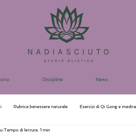
sono
Discipline
News
i
Rubrica benessere naturale
Esercizi di Qi Gong e medit
iu
Tempo di lettura: 1 min
ggio vibrazionale