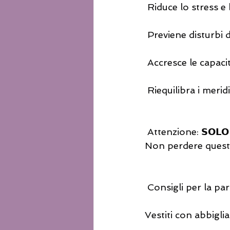
 Riduce lo stress e
 Previene disturbi d
 Accresce le capac
 Riequilibra i merid
 Attenzione: 𝗦𝗢𝗟𝗢 3 𝗣𝗢𝗦𝗧𝗜 𝗗𝗜𝗦𝗣𝗢𝗡𝗜𝗕𝗜𝗟𝗜 𝗣𝗘𝗥 𝗜𝗟 𝗠𝗔𝗥𝗧𝗘𝗗𝗜̀ 25 𝗡𝗢𝗩𝗘𝗠𝗕𝗥𝗘! 
Non perdere quest
 Consigli per la pa
Vestiti con abbigl