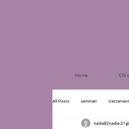
Home
Chi 
All Posts
seminari
trattament
nadia82nadia
21 g
Corsi
Pratiche Tao
Via