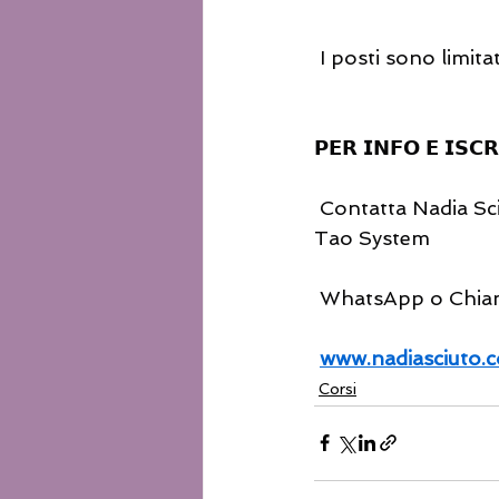
 I posti sono limita
𝗣𝗘𝗥 𝗜𝗡𝗙𝗢 𝗘 𝗜𝗦𝗖𝗥
 Contatta Nadia Sciuto - Operatrice Tuina e Qi Gong, Istruttrice Associata Universal 
Tao System
 WhatsApp o Chia
www.nadiasciuto.
Corsi