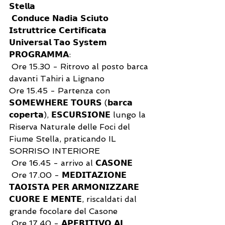
𝗦𝘁𝗲𝗹𝗹𝗮
 𝗖𝗼𝗻𝗱𝘂𝗰𝗲 𝗡𝗮𝗱𝗶𝗮 𝗦𝗰𝗶𝘂𝘁𝗼 
𝗜𝘀𝘁𝗿𝘂𝘁𝘁𝗿𝗶𝗰𝗲 𝗖𝗲𝗿𝘁𝗶𝗳𝗶𝗰𝗮𝘁𝗮 
𝗨𝗻𝗶𝘃𝗲𝗿𝘀𝗮𝗹 𝗧𝗮𝗼 𝗦𝘆𝘀𝘁𝗲𝗺
𝗣𝗥𝗢𝗚𝗥𝗔𝗠𝗠𝗔:
 Ore 15.30 - Ritrovo al posto barca 
davanti Tahiri a Lignano 
Ore 15.45 - Partenza con 
𝗦𝗢𝗠𝗘𝗪𝗛𝗘𝗥𝗘 𝗧𝗢𝗨𝗥𝗦 (𝗯𝗮𝗿𝗰𝗮 
𝗰𝗼𝗽𝗲𝗿𝘁𝗮), 𝗘𝗦𝗖𝗨𝗥𝗦𝗜𝗢𝗡𝗘 lungo la 
Riserva Naturale delle Foci del 
Fiume Stella, praticando IL 
SORRISO INTERIORE 
 Ore 16.45 - arrivo al 𝗖𝗔𝗦𝗢𝗡𝗘
 Ore 17.00 - 𝗠𝗘𝗗𝗜𝗧𝗔𝗭𝗜𝗢𝗡𝗘 
𝗧𝗔𝗢𝗜𝗦𝗧𝗔 𝗣𝗘𝗥 𝗔𝗥𝗠𝗢𝗡𝗜𝗭𝗭𝗔𝗥𝗘 
𝗖𝗨𝗢𝗥𝗘 𝗘 𝗠𝗘𝗡𝗧𝗘, riscaldati dal 
grande focolare del Casone
 Ore 17.40 - 𝗔𝗣𝗘𝗥𝗜𝗧𝗜𝗩𝗢 𝗔𝗟 