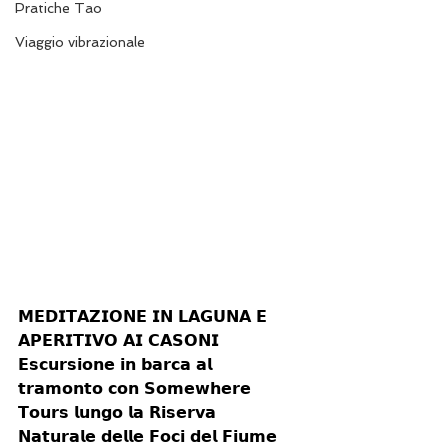
Pratiche Tao
Viaggio vibrazionale
𝗠𝗘𝗗𝗜𝗧𝗔𝗭𝗜𝗢𝗡𝗘 𝗜𝗡 𝗟𝗔𝗚𝗨𝗡𝗔 𝗘 
𝗔𝗣𝗘𝗥𝗜𝗧𝗜𝗩𝗢 𝗔𝗜 𝗖𝗔𝗦𝗢𝗡𝗜
𝗘𝘀𝗰𝘂𝗿𝘀𝗶𝗼𝗻𝗲 𝗶𝗻 𝗯𝗮𝗿𝗰𝗮 𝗮𝗹 
𝘁𝗿𝗮𝗺𝗼𝗻𝘁𝗼 𝗰𝗼𝗻 𝗦𝗼𝗺𝗲𝘄𝗵𝗲𝗿𝗲 
𝗧𝗼𝘂𝗿𝘀 𝗹𝘂𝗻𝗴𝗼 𝗹𝗮 𝗥𝗶𝘀𝗲𝗿𝘃𝗮 
𝗡𝗮𝘁𝘂𝗿𝗮𝗹𝗲 𝗱𝗲𝗹𝗹𝗲 𝗙𝗼𝗰𝗶 𝗱𝗲𝗹 𝗙𝗶𝘂𝗺𝗲 