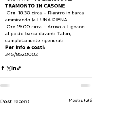
𝗧𝗥𝗔𝗠𝗢𝗡𝗧𝗢 𝗜𝗡 𝗖𝗔𝗦𝗢𝗡𝗘
 Ore  18.30 circa - Rientro in barca 
ammirando la LUNA PIENA 
 Ore 19.00 circa - Arrivo a Lignano 
al posto barca davanti Tahiri, 
completamente rigenerati
𝗣𝗲𝗿 𝗶𝗻𝗳𝗼 𝗲 𝗰𝗼𝘀𝘁𝗶:
345/8520002
Mostra tutti
Post recenti