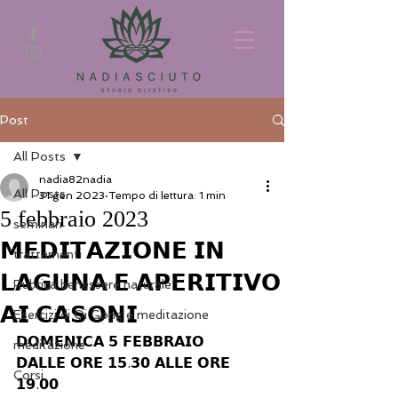
Post
All Posts
nadia82nadia
All Posts
31 gen 2023
Tempo di lettura: 1 min
5 febbraio 2023
seminari
𝗠𝗘𝗗𝗜𝗧𝗔𝗭𝗜𝗢𝗡𝗘 𝗜𝗡
trattamenti
𝗟𝗔𝗚𝗨𝗡𝗔 𝗘 𝗔𝗣𝗘𝗥𝗜𝗧𝗜𝗩𝗢
Rubrica benessere naturale
𝗔𝗜 𝗖𝗔𝗦𝗢𝗡𝗜
Esercizi di Qi Gong e meditazione
𝗗𝗢𝗠𝗘𝗡𝗜𝗖𝗔 𝟱 𝗙𝗘𝗕𝗕𝗥𝗔𝗜𝗢
meditazione
𝗗𝗔𝗟𝗟𝗘 𝗢𝗥𝗘 𝟭𝟱.𝟯𝟬 𝗔𝗟𝗟𝗘 𝗢𝗥𝗘 
Corsi
𝟭𝟵.𝟬𝟬