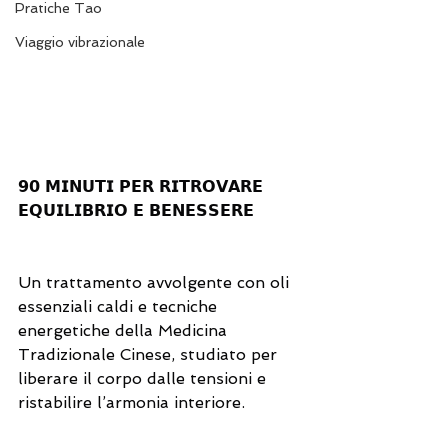
Pratiche Tao
Viaggio vibrazionale
𝟵𝟬 𝗠𝗜𝗡𝗨𝗧𝗜 𝗣𝗘𝗥 𝗥𝗜𝗧𝗥𝗢𝗩𝗔𝗥𝗘 
𝗘𝗤𝗨𝗜𝗟𝗜𝗕𝗥𝗜𝗢 𝗘 𝗕𝗘𝗡𝗘𝗦𝗦𝗘𝗥𝗘
Un trattamento avvolgente con oli 
essenziali caldi e tecniche 
energetiche della Medicina 
Tradizionale Cinese, studiato per 
liberare il corpo dalle tensioni e 
ristabilire l’armonia interiore.