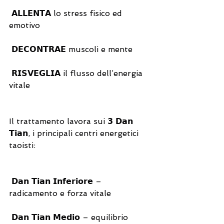
 𝗔𝗟𝗟𝗘𝗡𝗧𝗔 lo stress fisico ed 
emotivo
 𝗗𝗘𝗖𝗢𝗡𝗧𝗥𝗔𝗘 muscoli e mente
 𝗥𝗜𝗦𝗩𝗘𝗚𝗟𝗜𝗔 il flusso dell’energia 
vitale
Il trattamento lavora sui 𝟯 𝗗𝗮𝗻 
𝗧𝗶𝗮𝗻, i principali centri energetici 
taoisti:
 𝗗𝗮𝗻 𝗧𝗶𝗮𝗻 𝗜𝗻𝗳𝗲𝗿𝗶𝗼𝗿𝗲 – 
radicamento e forza vitale
 𝗗𝗮𝗻 𝗧𝗶𝗮𝗻 𝗠𝗲𝗱𝗶𝗼 – equilibrio 