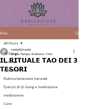
Post
All Posts
nadia82nadia
All Posts
21 giu
Tempo di lettura: 1 min
𝗜𝗟 𝗥𝗜𝗧𝗨𝗔𝗟𝗘 𝗧𝗔𝗢 𝗗𝗘𝗜 𝟯
seminari
𝗧𝗘𝗦𝗢𝗥𝗜
trattamenti
Rubrica benessere naturale
Esercizi di Qi Gong e meditazione
meditazione
Corsi