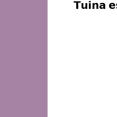
𝗧𝘂𝗶𝗻𝗮 𝗲