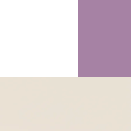
𝘁𝘁𝗮𝗺𝗲𝗻𝘁𝗼 𝗧𝘂𝗶𝗻𝗮