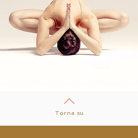
𝐀𝐋𝐋𝐀 𝐑𝐄𝐆𝐈𝐍𝐀 𝐃𝐄𝐋 𝐁𝐎𝐒𝐂𝐎
𝗟𝗶𝗻
Torna su