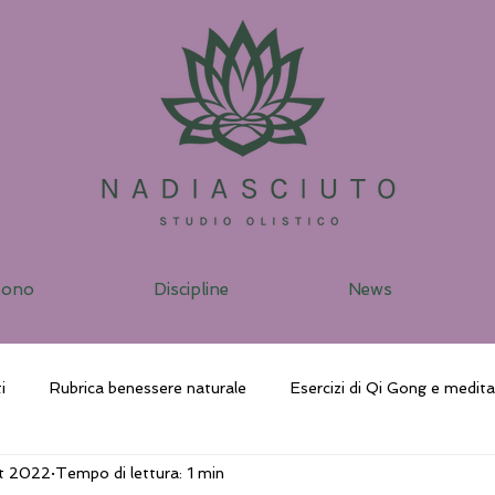
sono
Discipline
News
i
Rubrica benessere naturale
Esercizi di Qi Gong e medit
et 2022
Tempo di lettura: 1 min
ggio vibrazionale