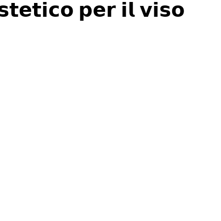
𝘁𝗲𝘁𝗶𝗰𝗼 𝗽𝗲𝗿 𝗶𝗹 𝘃𝗶𝘀𝗼