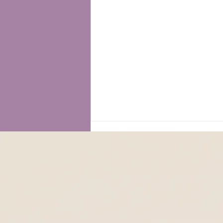
𝗥𝗘𝗦𝗘𝗧 𝗢𝗥𝗠𝗢𝗡𝗔𝗟𝗘