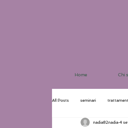
Home
Chi 
All Posts
seminari
trattament
nadia82nadia
4 s
Corsi
Pratiche Tao
Via