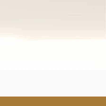
𝗼𝗱𝗿𝗲𝗻𝗮𝗻𝘁𝗲