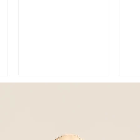
𝐌𝐄𝐃𝐈𝐓𝐀𝐙𝐈𝐎𝐍𝐄 𝐒𝐎𝐍𝐎𝐑𝐀
𝗧𝗿𝗮