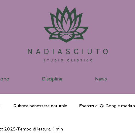
sono
Discipline
News
i
Rubrica benessere naturale
Esercizi di Qi Gong e medit
tt 2025
Tempo di lettura: 1 min
ggio vibrazionale