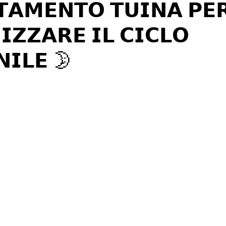
𝗔𝗠𝗘𝗡𝗧𝗢 𝗧𝗨𝗜𝗡𝗔 𝗣𝗘
𝗭𝗭𝗔𝗥𝗘 𝗜𝗟 𝗖𝗜𝗖𝗟𝗢
𝗜𝗟𝗘 🌛