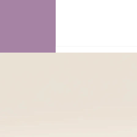
𝗥𝗘𝗦𝗘𝗧 𝗢𝗥𝗠𝗢𝗡𝗔𝗟𝗘
𝗗𝗢𝗡𝗡𝗔