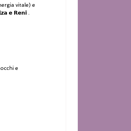
rgia vitale) e 
 𝗲 𝗥𝗲𝗻𝗶 .
locchi e 