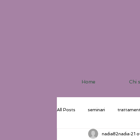
Home
Chi 
All Posts
seminari
trattament
nadia82nadia
21 o
Corsi
Pratiche Tao
Via