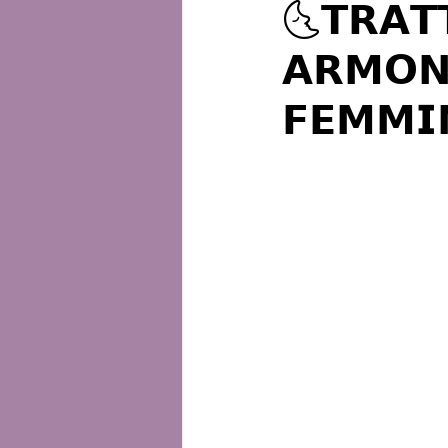
🌜𝗧𝗥𝗔𝗧
𝗔𝗥𝗠𝗢𝗡
𝗙𝗘𝗠𝗠𝗜