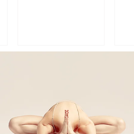
𝐌𝐄𝐃𝐈𝐓𝐀𝐙𝐈𝐎𝐍𝐄 𝐒𝐎𝐍𝐎𝐑𝐀
𝗧𝗿𝗮
𝐀𝐋𝐋𝐀 𝐑𝐄𝐆𝐈𝐍𝐀 𝐃𝐄𝐋 𝐁𝐎𝐒𝐂𝐎
𝗟𝗶𝗻