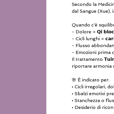
Secondo la Medicina
dal Sangue (Xue), in 
Quando c'è squilibr
- Dolore = 𝗤𝗶 𝗯𝗹𝗼𝗰
- Cicli lunghi = 𝗰𝗮𝗿𝗲
- Flusso abbondante = 𝘃
- Emozioni prima del cic
Il trattamento 𝗧𝘂𝗶
riportare armonia
🌸 È indicato per:
• Cicli irregolari, d
• Sbalzi emotivi pr
• Stanchezza o fl
• Desiderio di ric