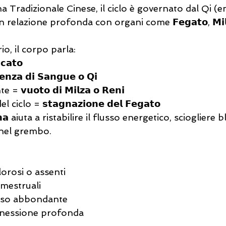
 Tradizionale Cinese, il ciclo è governato dal Qi (ene
relazione profonda con organi come 𝗙𝗲𝗴𝗮𝘁𝗼, 𝗠𝗶𝗹𝘇𝗮
io, il corpo parla:
𝗮𝘁𝗼
𝘇𝗮 𝗱𝗶 𝗦𝗮𝗻𝗴𝘂𝗲 𝗼 𝗤𝗶
𝘂𝗼𝘁𝗼 𝗱𝗶 𝗠𝗶𝗹𝘇𝗮 𝗼 𝗥𝗲𝗻𝗶
lo = 𝘀𝘁𝗮𝗴𝗻𝗮𝘇𝗶𝗼𝗻𝗲 𝗱𝗲𝗹 𝗙𝗲𝗴𝗮𝘁𝗼
𝗻𝗮 aiuta a ristabilire il flusso energetico, sciogliere b
 nel grembo.
olorosi o assenti
emestruali
usso abbondante
onnessione profonda