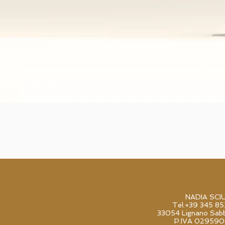
NADIA SCI
Tel.+39 345 8
33054 Lignano Sabb
P.IVA 02959