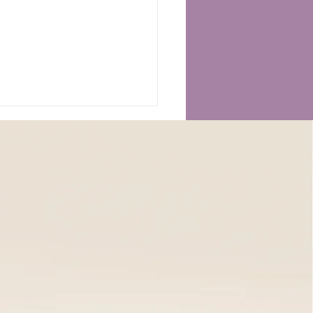
𝘁𝘁𝗮𝗺𝗲𝗻𝘁𝗼 𝗧𝘂𝗶𝗻𝗮
𝗼𝗱𝗿𝗲𝗻𝗮𝗻𝘁𝗲