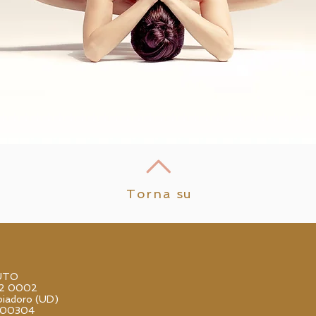
Torna su
UTO
52 0002
iadoro (UD)
000304