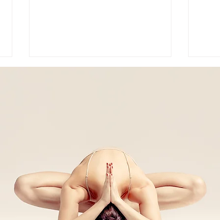
𝐌𝐄𝐃𝐈𝐓𝐀𝐙𝐈𝐎𝐍𝐄 𝐒𝐎𝐍𝐎𝐑𝐀
𝗧𝗿𝗮
𝐀𝐋𝐋𝐀 𝐑𝐄𝐆𝐈𝐍𝐀 𝐃𝐄𝐋 𝐁𝐎𝐒𝐂𝐎
𝗟𝗶𝗻