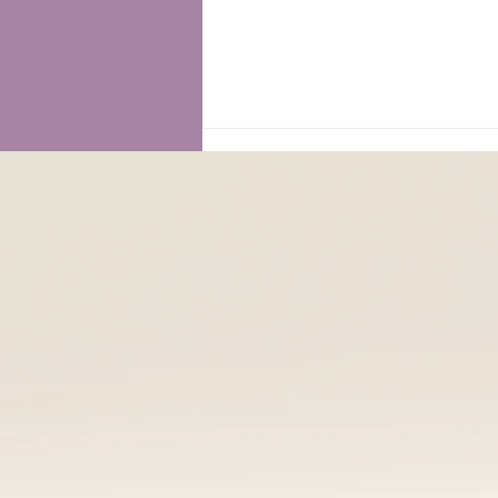
𝗥𝗘𝗦𝗘𝗧 𝗢𝗥𝗠𝗢𝗡𝗔𝗟𝗘
𝗗𝗢𝗡𝗡𝗔