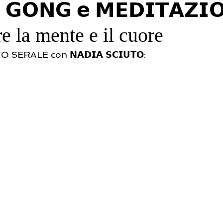
𝗜 𝗚𝗢𝗡𝗚 𝗲 𝗠𝗘𝗗𝗜𝗧𝗔𝗭𝗜
e la mente e il cuore
ALE con 𝗡𝗔𝗗𝗜𝗔 𝗦𝗖𝗜𝗨𝗧𝗢: