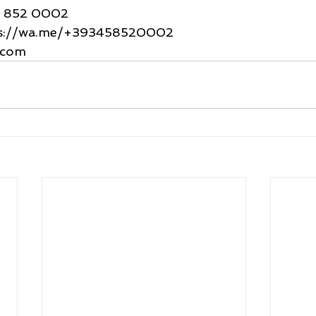
5 852 0002
ps://wa.me/+393458520002
o.com