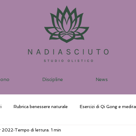
sono
Discipline
News
i
Rubrica benessere naturale
Esercizi di Qi Gong e medit
r 2022
Tempo di lettura: 1 min
ggio vibrazionale