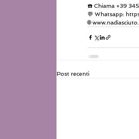
☎️ Chiama +39 34
💬 Whatsapp: htt
🌐 www.nadiasciut
Post recenti