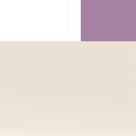
𝘁𝘁𝗮𝗺𝗲𝗻𝘁𝗼 𝗧𝘂𝗶𝗻𝗮
𝗼𝗱𝗿𝗲𝗻𝗮𝗻𝘁𝗲