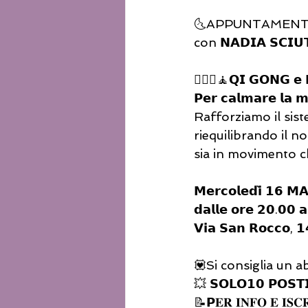
🌜APPUNTAMENT
con 𝗡𝗔𝗗𝗜𝗔 𝗦𝗖𝗜𝗨
🧘🏻‍♀️🧘𝗤𝗜 𝗚𝗢𝗡𝗚 𝗲 
𝗣𝗲𝗿 𝗰𝗮𝗹𝗺𝗮𝗿𝗲 𝗹𝗮 𝗺
Rafforziamo il sis
riequilibrando il n
sia in movimento ch
𝗠𝗲𝗿𝗰𝗼𝗹𝗲𝗱𝗶̀ 𝟭𝟲 𝗠
𝗱𝗮𝗹𝗹𝗲 𝗼𝗿𝗲 𝟮𝟬.𝟬𝟬 𝗮
𝗩𝗶𝗮 𝗦𝗮𝗻 𝗥𝗼𝗰𝗰𝗼, 
💟Si consiglia un 
💥 𝗦𝗢𝗟𝗢𝟭𝟬 𝗣𝗢𝗦𝗧𝗜
📝𝗣𝐄𝐑 𝐈𝐍𝐅𝐎 𝐄 𝐈𝐒𝐂𝐑