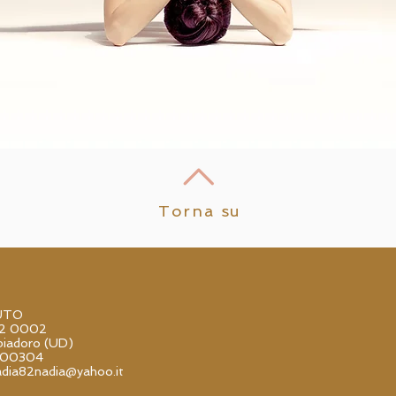
Torna su
UTO
52 0002
iadoro (UD)
000304
adia82nadia@yahoo.it