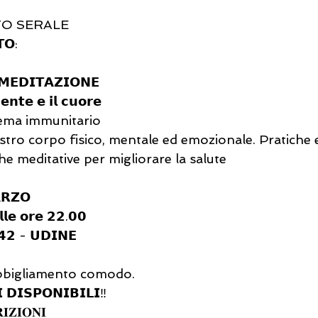
O SERALE
𝗢:
𝗠𝗘𝗗𝗜𝗧𝗔𝗭𝗜𝗢𝗡𝗘
𝗻𝘁𝗲 𝗲 𝗶𝗹 𝗰𝘂𝗼𝗿𝗲
tema immunitario
ostro corpo fisico, mentale ed emozionale. Pratiche 
e meditative per migliorare la salute
𝗔𝗥𝗭𝗢
𝗹𝗹𝗲 𝗼𝗿𝗲 𝟮𝟮.𝟬𝟬 
𝟰𝟮 - 𝗨𝗗𝗜𝗡𝗘
abbigliamento comodo.
 𝗗𝗜𝗦𝗣𝗢𝗡𝗜𝗕𝗜𝗟𝗜‼️
𝐈𝐙𝐈𝐎𝐍𝐈