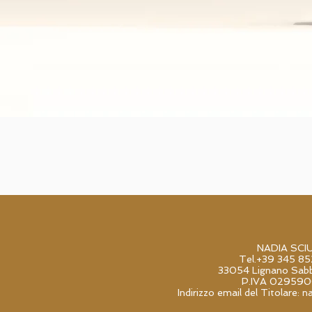
NADIA SCI
Tel.+39 345 8
33054 Lignano Sabb
P.IVA 02959
Indirizzo email del Titolare:
n