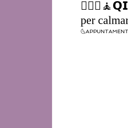
🧘🏻‍♀️🧘𝗤
per calmar
🌜APPUNTAMENTO SER